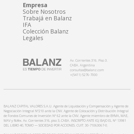
Empresa
Sobre Nosotros
Trabajá en Balanz
IFA
Colección Balanz
Legales
Av. Corrientes 316. Piso 3.
CABA. Argentina
consultas@balanz.com
+(5411) 5276-7000
BALANZ CAPITAL VALORES S.A.U. Agente de Liquidación y Compensación y Agente de
Negociación Integral N°210 ante la CNV. Agente de Colocación y Distribución Integral
de Fondos Comunes de Inversión N° 62 ante la CNV. Agente miembro de BYMA, MAE,
MAV y Rofex. Av. Corrientes 316, piso 3, CABA. INSCRIPTO ANTE IGJ BAJO EL N° 13981
DEL LIBRO 40, TOMO — SOCIEDAD POR ACCIONES. CUIT: 30-71063067-0.