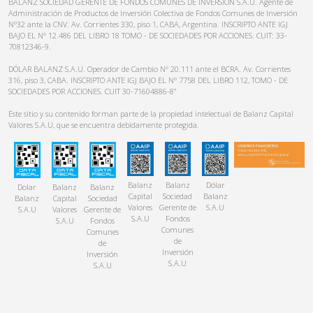
BALANZ SOCIEDAD GERENTE DE FONDOS COMUNES DE INVERSIÓN S.A.U. Agente de
Administración de Productos de Inversión Colectiva de Fondos Comunes de Inversión
N°32 ante la CNV. Av. Corrientes 330, piso 1, CABA, Argentina. INSCRIPTO ANTE IGJ
BAJO EL N° 12.486 DEL LIBRO 18 TOMO - DE SOCIEDADES POR ACCIONES. CUIT: 33-
70812346-9.
DÓLAR BALANZ S.A.U. Operador de Cambio N° 20.111 ante el BCRA. Av. Corrientes
316, piso 3, CABA. INSCRIPTO ANTE IGJ BAJO EL N° 7758 DEL LIBRO 112, TOMO - DE
SOCIEDADES POR ACCIONES. CUIT 30-71604886-8”
Este sitio y su contenido forman parte de la propiedad intelectual de Balanz Capital
Valores S.A.U, que se encuentra debidamente protegida.
Balanz
Balanz
Dólar
Dolar
Balanz
Balanz
Capital
Sociedad
Balanz
Balanz
Capital
Sociedad
Valores
Gerente de
S.A.U
S.A.U
Valores
Gerente de
S.A.U
Fondos
S.A.U
Fondos
Comunes
Comunes
de
de
Inversión
Inversión
S.A.U
S.A.U