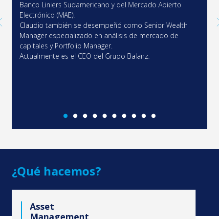
Banco Liniers Sudamericano y del Mercado Abierto
sistem
sos
Electrónico (MAE).
como 
Claudio también se desempeñó como Senior Wealth
y com
Manager especializado en análisis de mercado de
Velox.
ón
capitales y Portfolio Manager.
de est
de
Actualmente es el CEO del Grupo Balanz.
Actual
Valor
Comun
¿Qué hacemos?
Asset
Management