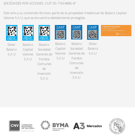
SOCIEDADES POR ACCIONES. CUIT 30-71604886-8”
Este sitio y su contenido forman parte de la propiedad intelectual de Balanz Capital
Valores S.A.U, que se encuentra debidamente protegida.
Balanz
Balanz
Dólar
Dolar
Balanz
Balanz
Capital
Sociedad
Balanz
Balanz
Capital
Sociedad
Valores
Gerente de
S.A.U
S.A.U
Valores
Gerente de
S.A.U
Fondos
S.A.U
Fondos
Comunes
Comunes
de
de
Inversión
Inversión
S.A.U
S.A.U