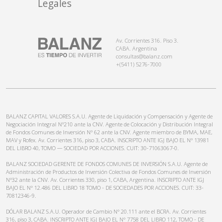
Legales
Av. Corrientes 316. Piso 3.
CABA. Argentina
consultas@balanz.com
+(5411) 5276-7000
BALANZ CAPITAL VALORES S.A.U. Agente de Liquidación y Compensación y Agente de
Negociación Integral N°210 ante la CNV. Agente de Colocación y Distribución Integral
de Fondos Comunes de Inversión N° 62 ante la CNV. Agente miembro de BYMA, MAE,
MAV y Rofex. Av. Corrientes 316, piso 3, CABA. INSCRIPTO ANTE IGJ BAJO EL N° 13981
DEL LIBRO 40, TOMO — SOCIEDAD POR ACCIONES. CUIT: 30-71063067-0.
BALANZ SOCIEDAD GERENTE DE FONDOS COMUNES DE INVERSIÓN S.A.U. Agente de
Administración de Productos de Inversión Colectiva de Fondos Comunes de Inversión
N°32 ante la CNV. Av. Corrientes 330, piso 1, CABA, Argentina. INSCRIPTO ANTE IGJ
BAJO EL N° 12.486 DEL LIBRO 18 TOMO - DE SOCIEDADES POR ACCIONES. CUIT: 33-
70812346-9.
DÓLAR BALANZ S.A.U. Operador de Cambio N° 20.111 ante el BCRA. Av. Corrientes
316, piso 3, CABA. INSCRIPTO ANTE IGJ BAJO EL N° 7758 DEL LIBRO 112, TOMO - DE