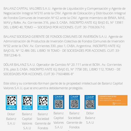
BALANZ CAPITAL VALORES S.A.U. Agente de Liquidación y Compensación y Agente de
Negociación Integral N°210 ante la CNV. Agente de Colocación y Distribución Integral
de Fondos Comunes de Inversión N° 62 ante la CNV. Agente miembro de BYMA, MAE,
MAV y Rofex. Av. Corrientes 316, piso 3, CABA. INSCRIPTO ANTE IGJ BAJO EL N° 13981
DEL LIBRO 40, TOMO — SOCIEDAD POR ACCIONES. CUIT: 30-71063067-0.
BALANZ SOCIEDAD GERENTE DE FONDOS COMUNES DE INVERSIÓN S.A.U. Agente de
Administración de Productos de Inversión Colectiva de Fondos Comunes de Inversión
N°32 ante la CNV. Av. Corrientes 330, piso 1, CABA, Argentina. INSCRIPTO ANTE IGJ
BAJO EL N° 12.486 DEL LIBRO 18 TOMO - DE SOCIEDADES POR ACCIONES. CUIT: 33-
70812346-9.
DÓLAR BALANZ S.A.U. Operador de Cambio N° 20.111 ante el BCRA. Av. Corrientes
316, piso 3, CABA. INSCRIPTO ANTE IGJ BAJO EL N° 7758 DEL LIBRO 112, TOMO - DE
SOCIEDADES POR ACCIONES. CUIT 30-71604886-8”
Este sitio y su contenido forman parte de la propiedad intelectual de Balanz Capital
Valores S.A.U, que se encuentra debidamente protegida.
Balanz
Balanz
Dólar
Dolar
Balanz
Balanz
Capital
Sociedad
Balanz
Balanz
Capital
Sociedad
Valores
Gerente de
S.A.U
S.A.U
Valores
Gerente de
S.A.U
Fondos
S.A.U
Fondos