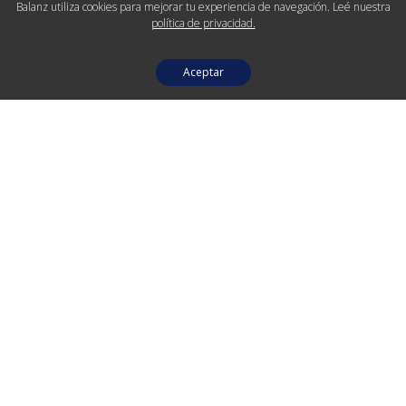
Balanz utiliza cookies para mejorar tu experiencia de navegación. Leé nuestra
política de privacidad.
Aceptar
Pasá de ahorrista
a inversor.
Abrí hoy tu cuenta de inversión