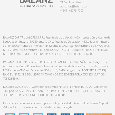
CABA. Argentina
consultas@balanz.com
+(5411) 5276-7000
BALANZ CAPITAL VALORES S.A.U. Agente de Liquidación y Compensación y Agente de
Negociación Integral N°210 ante la CNV. Agente de Colocación y Distribución Integral
de Fondos Comunes de Inversión N° 62 ante la CNV. Agente miembro de BYMA, MAE,
MAV y Rofex. Av. Corrientes 316, piso 3, CABA. INSCRIPTO ANTE IGJ BAJO EL N° 13981
DEL LIBRO 40, TOMO — SOCIEDAD POR ACCIONES. CUIT: 30-71063067-0.
BALANZ SOCIEDAD GERENTE DE FONDOS COMUNES DE INVERSIÓN S.A.U. Agente de
Administración de Productos de Inversión Colectiva de Fondos Comunes de Inversión
N°32 ante la CNV. Av. Corrientes 330, piso 1, CABA, Argentina. INSCRIPTO ANTE IGJ
BAJO EL N° 12.486 DEL LIBRO 18 TOMO - DE SOCIEDADES POR ACCIONES. CUIT: 33-
70812346-9.
DÓLAR BALANZ S.A.U. Operador de Cambio N° 20.111 ante el BCRA. Av. Corrientes
316, piso 3, CABA. INSCRIPTO ANTE IGJ BAJO EL N° 7758 DEL LIBRO 112, TOMO - DE
SOCIEDADES POR ACCIONES. CUIT 30-71604886-8”
Este sitio y su contenido forman parte de la propiedad intelectual de Balanz Capital
Valores S.A.U, que se encuentra debidamente protegida.