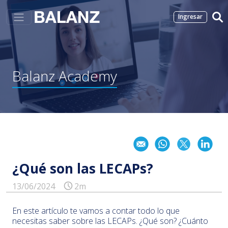
Ingresar
Balanz
Academy
¿Qué son las LECAPs?
13/06/2024
2m
En este artículo te vamos a contar todo lo que
necesitas saber sobre las LECAPs. ¿Qué son? ¿Cuánto