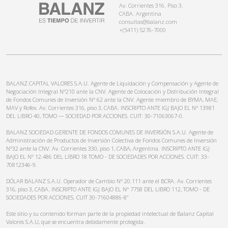
Av. Corrientes 316. Piso 3.
CABA. Argentina
consultas@balanz.com
+(5411) 5276-7000
BALANZ CAPITAL VALORES S.A.U. Agente de Liquidación y Compensación y Agente de
Negociación Integral N°210 ante la CNV. Agente de Colocación y Distribución Integral
de Fondos Comunes de Inversión N° 62 ante la CNV. Agente miembro de BYMA, MAE,
MAV y Rofex. Av. Corrientes 316, piso 3, CABA. INSCRIPTO ANTE IGJ BAJO EL N° 13981
DEL LIBRO 40, TOMO — SOCIEDAD POR ACCIONES. CUIT: 30-71063067-0.
BALANZ SOCIEDAD GERENTE DE FONDOS COMUNES DE INVERSIÓN S.A.U. Agente de
Administración de Productos de Inversión Colectiva de Fondos Comunes de Inversión
N°32 ante la CNV. Av. Corrientes 330, piso 1, CABA, Argentina. INSCRIPTO ANTE IGJ
BAJO EL N° 12.486 DEL LIBRO 18 TOMO - DE SOCIEDADES POR ACCIONES. CUIT: 33-
70812346-9.
DÓLAR BALANZ S.A.U. Operador de Cambio N° 20.111 ante el BCRA. Av. Corrientes
316, piso 3, CABA. INSCRIPTO ANTE IGJ BAJO EL N° 7758 DEL LIBRO 112, TOMO - DE
SOCIEDADES POR ACCIONES. CUIT 30-71604886-8”
Este sitio y su contenido forman parte de la propiedad intelectual de Balanz Capital
Valores S.A.U, que se encuentra debidamente protegida.