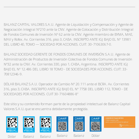
BALANZ CAPITAL VALORES S.A.U. Agente de Liquidación y Compensación y Agente de
Negociación Integral N°210 ante la CNV. Agente de Colocación y Distribución Integral
de Fondos Comunes de Inversión N° 62 ante la CNV. Agente miembro de BYMA, MAE,
MAV y Rofex. Av. Corrientes 316, piso 3, CABA. INSCRIPTO ANTE IGJ BAJO EL N° 13981
DEL LIBRO 40, TOMO — SOCIEDAD POR ACCIONES. CUIT: 30-71063067-0.
BALANZ SOCIEDAD GERENTE DE FONDOS COMUNES DE INVERSIÓN S.A.U. Agente de
Administración de Productos de Inversión Colectiva de Fondos Comunes de Inversión
N°32 ante la CNV. Av. Corrientes 330, piso 1, CABA, Argentina. INSCRIPTO ANTE IGJ
BAJO EL N° 12.486 DEL LIBRO 18 TOMO - DE SOCIEDADES POR ACCIONES. CUIT: 33-
70812346-9.
DÓLAR BALANZ S.A.U. Operador de Cambio N° 20.111 ante el BCRA. Av. Corrientes
316, piso 3, CABA. INSCRIPTO ANTE IGJ BAJO EL N° 7758 DEL LIBRO 112, TOMO - DE
SOCIEDADES POR ACCIONES. CUIT 30-71604886-8”
Este sitio y su contenido forman parte de la propiedad intelectual de Balanz Capital
Valores S.A.U, que se encuentra debidamente protegida.
Balanz
Balanz
Dólar
Dolar
Balanz
Balanz