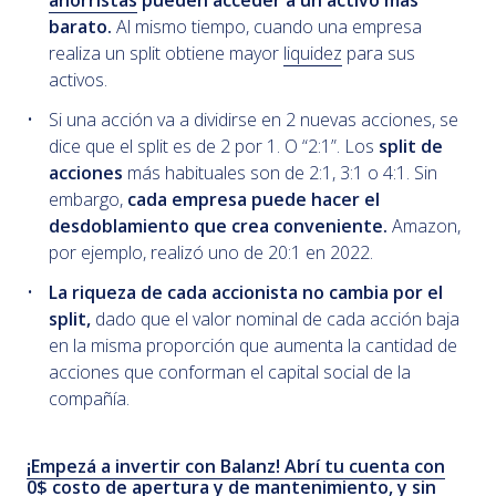
ahorristas
pueden acceder a un activo más
barato.
Al mismo tiempo, cuando una empresa
realiza un split obtiene mayor
liquidez
para sus
activos.
Si una acción va a dividirse en 2 nuevas acciones, se
dice que el split es de 2 por 1. O “2:1”. Los
split de
acciones
más habituales son de 2:1, 3:1 o 4:1. Sin
embargo,
cada empresa puede hacer el
desdoblamiento que crea conveniente.
Amazon,
por ejemplo, realizó uno de 20:1 en 2022.
La riqueza de cada accionista no cambia por el
split,
dado que el valor nominal de cada acción baja
en la misma proporción que aumenta la cantidad de
acciones que conforman el capital social de la
compañía.
¡Empezá a invertir con Balanz! Abrí tu cuenta con
0$ costo de apertura y de mantenimiento, y sin