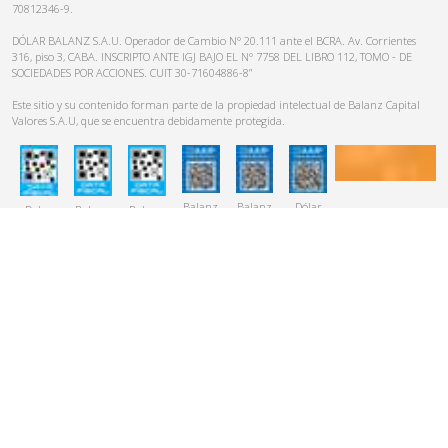
70812346-9.
DÓLAR BALANZ S.A.U. Operador de Cambio N° 20.111 ante el BCRA. Av. Corrientes
316, piso 3, CABA. INSCRIPTO ANTE IGJ BAJO EL N° 7758 DEL LIBRO 112, TOMO - DE
SOCIEDADES POR ACCIONES. CUIT 30-71604886-8”
Este sitio y su contenido forman parte de la propiedad intelectual de Balanz Capital
Valores S.A.U, que se encuentra debidamente protegida.
Balanz
Balanz
Dólar
Dolar
Balanz
Balanz
Capital
Sociedad
Balanz
Balanz
Capital
Sociedad
Valores
Gerente de
S.A.U
S.A.U
Valores
Gerente de
S.A.U
Fondos
S.A.U
Fondos
Comunes
Comunes
de
de
Inversión
Inversión
S.A.U
S.A.U