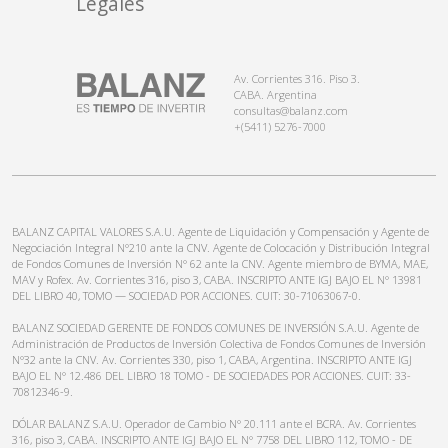
Legales
Av. Corrientes 316. Piso 3.
CABA. Argentina
consultas@balanz.com
+(5411) 5276-7000
BALANZ CAPITAL VALORES S.A.U. Agente de Liquidación y Compensación y Agente de
Negociación Integral N°210 ante la CNV. Agente de Colocación y Distribución Integral
de Fondos Comunes de Inversión N° 62 ante la CNV. Agente miembro de BYMA, MAE,
MAV y Rofex. Av. Corrientes 316, piso 3, CABA. INSCRIPTO ANTE IGJ BAJO EL N° 13981
DEL LIBRO 40, TOMO — SOCIEDAD POR ACCIONES. CUIT: 30-71063067-0.
BALANZ SOCIEDAD GERENTE DE FONDOS COMUNES DE INVERSIÓN S.A.U. Agente de
Administración de Productos de Inversión Colectiva de Fondos Comunes de Inversión
N°32 ante la CNV. Av. Corrientes 330, piso 1, CABA, Argentina. INSCRIPTO ANTE IGJ
BAJO EL N° 12.486 DEL LIBRO 18 TOMO - DE SOCIEDADES POR ACCIONES. CUIT: 33-
70812346-9.
DÓLAR BALANZ S.A.U. Operador de Cambio N° 20.111 ante el BCRA. Av. Corrientes
316, piso 3, CABA. INSCRIPTO ANTE IGJ BAJO EL N° 7758 DEL LIBRO 112, TOMO - DE