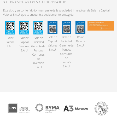
SOCIEDADES POR ACCIONES. CUIT 30-71604886-8”
Este sitio y su contenido forman parte de la propiedad intelectual de Balanz Capital
Valores S.A.U, que se encuentra debidamente protegida.
Balanz
Balanz
Dólar
Dolar
Balanz
Balanz
Capital
Sociedad
Balanz
Balanz
Capital
Sociedad
Valores
Gerente de
S.A.U
S.A.U
Valores
Gerente de
S.A.U
Fondos
S.A.U
Fondos
Comunes
Comunes
de
de
Inversión
Inversión
S.A.U
S.A.U