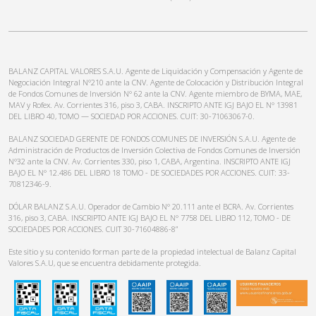
BALANZ CAPITAL VALORES S.A.U. Agente de Liquidación y Compensación y Agente de
Negociación Integral N°210 ante la CNV. Agente de Colocación y Distribución Integral
de Fondos Comunes de Inversión N° 62 ante la CNV. Agente miembro de BYMA, MAE,
MAV y Rofex. Av. Corrientes 316, piso 3, CABA. INSCRIPTO ANTE IGJ BAJO EL N° 13981
DEL LIBRO 40, TOMO — SOCIEDAD POR ACCIONES. CUIT: 30-71063067-0.
BALANZ SOCIEDAD GERENTE DE FONDOS COMUNES DE INVERSIÓN S.A.U. Agente de
Administración de Productos de Inversión Colectiva de Fondos Comunes de Inversión
N°32 ante la CNV. Av. Corrientes 330, piso 1, CABA, Argentina. INSCRIPTO ANTE IGJ
BAJO EL N° 12.486 DEL LIBRO 18 TOMO - DE SOCIEDADES POR ACCIONES. CUIT: 33-
70812346-9.
DÓLAR BALANZ S.A.U. Operador de Cambio N° 20.111 ante el BCRA. Av. Corrientes
316, piso 3, CABA. INSCRIPTO ANTE IGJ BAJO EL N° 7758 DEL LIBRO 112, TOMO - DE
SOCIEDADES POR ACCIONES. CUIT 30-71604886-8”
Este sitio y su contenido forman parte de la propiedad intelectual de Balanz Capital
Valores S.A.U, que se encuentra debidamente protegida.