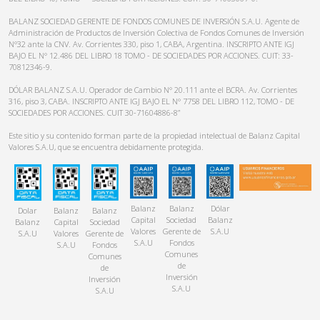
BALANZ SOCIEDAD GERENTE DE FONDOS COMUNES DE INVERSIÓN S.A.U. Agente de
Administración de Productos de Inversión Colectiva de Fondos Comunes de Inversión
N°32 ante la CNV. Av. Corrientes 330, piso 1, CABA, Argentina. INSCRIPTO ANTE IGJ
BAJO EL N° 12.486 DEL LIBRO 18 TOMO - DE SOCIEDADES POR ACCIONES. CUIT: 33-
70812346-9.
DÓLAR BALANZ S.A.U. Operador de Cambio N° 20.111 ante el BCRA. Av. Corrientes
316, piso 3, CABA. INSCRIPTO ANTE IGJ BAJO EL N° 7758 DEL LIBRO 112, TOMO - DE
SOCIEDADES POR ACCIONES. CUIT 30-71604886-8”
Este sitio y su contenido forman parte de la propiedad intelectual de Balanz Capital
Valores S.A.U, que se encuentra debidamente protegida.
Balanz
Balanz
Dólar
Dolar
Balanz
Balanz
Capital
Sociedad
Balanz
Balanz
Capital
Sociedad
Valores
Gerente de
S.A.U
S.A.U
Valores
Gerente de
S.A.U
Fondos
S.A.U
Fondos
Comunes
Comunes
de
de
Inversión
Inversión
S.A.U
S.A.U