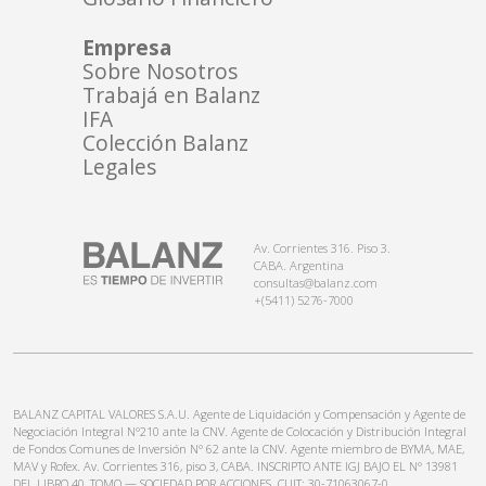
Empresa
Sobre Nosotros
Trabajá en Balanz
IFA
Colección Balanz
Legales
Av. Corrientes 316. Piso 3.
CABA. Argentina
consultas@balanz.com
+(5411) 5276-7000
BALANZ CAPITAL VALORES S.A.U. Agente de Liquidación y Compensación y Agente de
Negociación Integral N°210 ante la CNV. Agente de Colocación y Distribución Integral
de Fondos Comunes de Inversión N° 62 ante la CNV. Agente miembro de BYMA, MAE,
MAV y Rofex. Av. Corrientes 316, piso 3, CABA. INSCRIPTO ANTE IGJ BAJO EL N° 13981
DEL LIBRO 40, TOMO — SOCIEDAD POR ACCIONES. CUIT: 30-71063067-0.