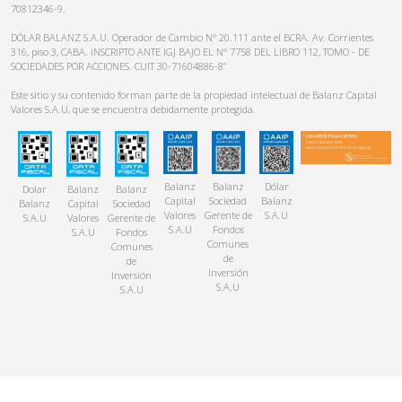
70812346-9.
DÓLAR BALANZ S.A.U. Operador de Cambio N° 20.111 ante el BCRA. Av. Corrientes
316, piso 3, CABA. INSCRIPTO ANTE IGJ BAJO EL N° 7758 DEL LIBRO 112, TOMO - DE
SOCIEDADES POR ACCIONES. CUIT 30-71604886-8”
Este sitio y su contenido forman parte de la propiedad intelectual de Balanz Capital
Valores S.A.U, que se encuentra debidamente protegida.
Balanz
Balanz
Dólar
Dolar
Balanz
Balanz
Capital
Sociedad
Balanz
Balanz
Capital
Sociedad
Valores
Gerente de
S.A.U
S.A.U
Valores
Gerente de
S.A.U
Fondos
S.A.U
Fondos
Comunes
Comunes
de
de
Inversión
Inversión
S.A.U
S.A.U