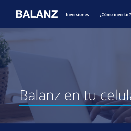
Inversiones
¿Cómo invertir?
Balanz
en
tu
celul