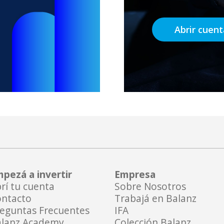
Abrir cuen
pezá a invertir
Empresa
rí tu cuenta
Sobre Nosotros
ntacto
Trabajá en Balanz
eguntas Frecuentes
IFA
lanz Academy
Colección Balanz