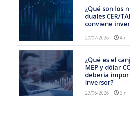
¿Qué son los 
duales CER/T
conviene invert
20/07/2026
4m
¿Qué es el can
MEP y dólar CC
debería impor
inversor?
23/06/2026
3m