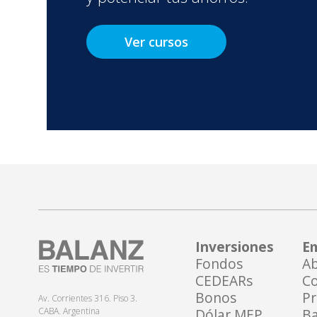
Ver cursos
Inversiones
Em
Fondos
Ab
CEDEARs
Co
Bonos
Pr
Av. Corrientes 316. Piso 3.
CABA. Argentina
Dólar MEP
Ba