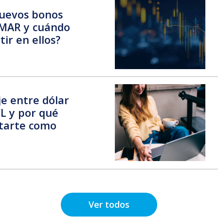
nuevos bonos
AMAR y cuándo
ir en ellos?
je entre dólar
L y por qué
tarte como
Ver todos