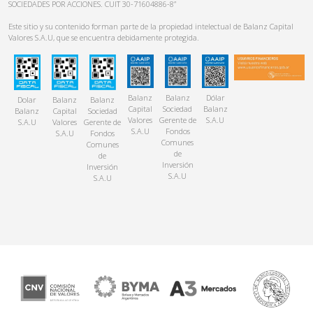
SOCIEDADES POR ACCIONES. CUIT 30-71604886-8”
Este sitio y su contenido forman parte de la propiedad intelectual de Balanz Capital
Valores S.A.U, que se encuentra debidamente protegida.
Balanz
Balanz
Dólar
Dolar
Balanz
Balanz
Capital
Sociedad
Balanz
Balanz
Capital
Sociedad
Valores
Gerente de
S.A.U
S.A.U
Valores
Gerente de
S.A.U
Fondos
S.A.U
Fondos
Comunes
Comunes
de
de
Inversión
Inversión
S.A.U
S.A.U