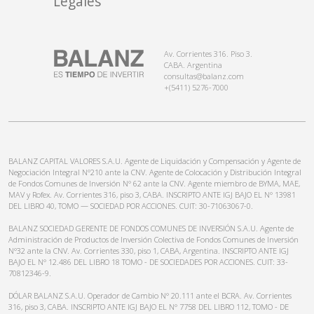
Legales
Av. Corrientes 316. Piso 3.
CABA. Argentina
consultas@balanz.com
+(5411) 5276-7000
BALANZ CAPITAL VALORES S.A.U. Agente de Liquidación y Compensación y Agente de
Negociación Integral N°210 ante la CNV. Agente de Colocación y Distribución Integral
de Fondos Comunes de Inversión N° 62 ante la CNV. Agente miembro de BYMA, MAE,
MAV y Rofex. Av. Corrientes 316, piso 3, CABA. INSCRIPTO ANTE IGJ BAJO EL N° 13981
DEL LIBRO 40, TOMO — SOCIEDAD POR ACCIONES. CUIT: 30-71063067-0.
BALANZ SOCIEDAD GERENTE DE FONDOS COMUNES DE INVERSIÓN S.A.U. Agente de
Administración de Productos de Inversión Colectiva de Fondos Comunes de Inversión
N°32 ante la CNV. Av. Corrientes 330, piso 1, CABA, Argentina. INSCRIPTO ANTE IGJ
BAJO EL N° 12.486 DEL LIBRO 18 TOMO - DE SOCIEDADES POR ACCIONES. CUIT: 33-
70812346-9.
DÓLAR BALANZ S.A.U. Operador de Cambio N° 20.111 ante el BCRA. Av. Corrientes
316, piso 3, CABA. INSCRIPTO ANTE IGJ BAJO EL N° 7758 DEL LIBRO 112, TOMO - DE