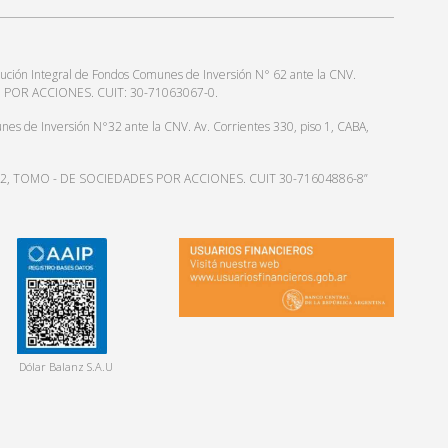
ución Integral de Fondos Comunes de Inversión N° 62 ante la CNV.
AD POR ACCIONES. CUIT: 30-71063067-0.
e Inversión N°32 ante la CNV. Av. Corrientes 330, piso 1, CABA,
RO 112, TOMO - DE SOCIEDADES POR ACCIONES. CUIT 30-71604886-8”
Dólar Balanz S.A.U