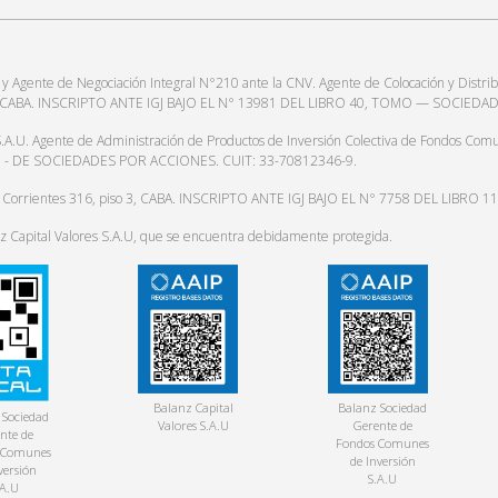
gente de Negociación Integral N°210 ante la CNV. Agente de Colocación y Distrib
o 3, CABA. INSCRIPTO ANTE IGJ BAJO EL N° 13981 DEL LIBRO 40, TOMO — SOCIED
te de Administración de Productos de Inversión Colectiva de Fondos Comunes d
MO - DE SOCIEDADES POR ACCIONES. CUIT: 33-70812346-9.
. Corrientes 316, piso 3, CABA. INSCRIPTO ANTE IGJ BAJO EL N° 7758 DEL LIB
anz Capital Valores S.A.U, que se encuentra debidamente protegida.
Balanz Capital
Balanz Sociedad
 Sociedad
Valores S.A.U
Gerente de
nte de
Fondos Comunes
 Comunes
de Inversión
versión
S.A.U
.A.U