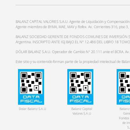
BALANZ CAPITAL VALORES S.A.U. Agente de Liquidación y Compensación y A
Agente miembro de BYMA, MAE, MAV y Rofex. Av. Corrientes 316, pis
BALANZ SOCIEDAD GERENTE DE FONDOS COMUNES DE INVERSIÓN S.A.U. Agen
Argentina. INSCRIPTO ANTE IGJ BAJO EL N° 12.486 DEL LIBRO 18 TO
DÓLAR BALANZ S.A.U. Operador de Cambio N° 20.111 ante el BCRA. Av
Este sitio y su contenido forman parte de la propiedad intelectual de Bal
Dolar Balanz S.A.U
Balanz Capital
Balanz
Valores S.A.U
Gere
Fondos
de In
S