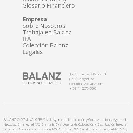
Glosario Financiero
Empresa
Sobre Nosotros
Trabajá en Balanz
IFA
Colección Balanz
Legales
Av. Corrientes 316. Piso 3.
CABA. Argentina
consultas@balanz.com
+(5411) 5276-7000
BALANZ CAPITAL VALORES S.A.U. Agente de Liquidación y Compensación y Agente de
Negociación Integral N°210 ante la CNV. Agente de Colocación y Distribución Integral
de Fondos Comunes de Inversión N° 62 ante la CNV. Agente miembro de BYMA, MAE,