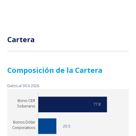
Cartera
Composición de la Cartera
Datos al 30.6.2026
Bono CER
77.8
Soberano
Bonos Dólar
Bonos Dólar
20.5
Corporativos
Corporativos