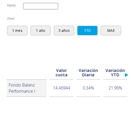
Hasta:
Zoom:
1 mes
1 año
3 años
YTD
MAX
Valor
Variación
Variación
cuota
Diaria
YTD
Fondo Balanz
14.46944
0.34%
21.96%
Performance I