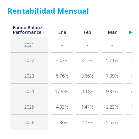
Rentabilidad Mensual
Fondo Balanz
Performance I
Ene
Feb
Mar
Ab
2021
-
-
-
-
2022
4.03%
3.12%
5.71%
7.4
2023
5.76%
3.66%
7.39%
6.6
2024
17.98%
-14.8%
9.37%
8.1
2025
4.33%
1.47%
2.23%
0.9
2026
2.36%
2.73%
5.52%
2.