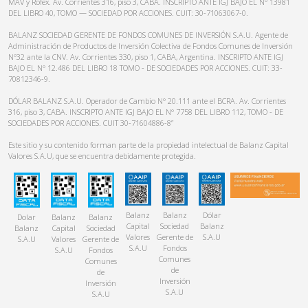
MAV y Rofex. Av. Corrientes 316, piso 3, CABA. INSCRIPTO ANTE IGJ BAJO EL N° 13981
DEL LIBRO 40, TOMO — SOCIEDAD POR ACCIONES. CUIT: 30-71063067-0.
BALANZ SOCIEDAD GERENTE DE FONDOS COMUNES DE INVERSIÓN S.A.U. Agente de
Administración de Productos de Inversión Colectiva de Fondos Comunes de Inversión
N°32 ante la CNV. Av. Corrientes 330, piso 1, CABA, Argentina. INSCRIPTO ANTE IGJ
BAJO EL N° 12.486 DEL LIBRO 18 TOMO - DE SOCIEDADES POR ACCIONES. CUIT: 33-
70812346-9.
DÓLAR BALANZ S.A.U. Operador de Cambio N° 20.111 ante el BCRA. Av. Corrientes
316, piso 3, CABA. INSCRIPTO ANTE IGJ BAJO EL N° 7758 DEL LIBRO 112, TOMO - DE
SOCIEDADES POR ACCIONES. CUIT 30-71604886-8”
Este sitio y su contenido forman parte de la propiedad intelectual de Balanz Capital
Valores S.A.U, que se encuentra debidamente protegida.
Balanz
Balanz
Dólar
Dolar
Balanz
Balanz
Capital
Sociedad
Balanz
Balanz
Capital
Sociedad
Valores
Gerente de
S.A.U
S.A.U
Valores
Gerente de
S.A.U
Fondos
S.A.U
Fondos
Comunes
Comunes
de
de
Inversión
Inversión
S.A.U
S.A.U