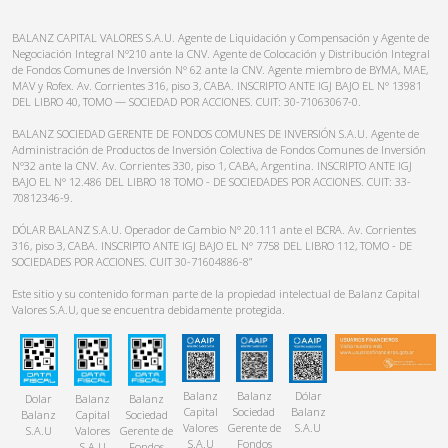
BALANZ CAPITAL VALORES S.A.U. Agente de Liquidación y Compensación y Agente de
Negociación Integral N°210 ante la CNV. Agente de Colocación y Distribución Integral
de Fondos Comunes de Inversión N° 62 ante la CNV. Agente miembro de BYMA, MAE,
MAV y Rofex. Av. Corrientes 316, piso 3, CABA. INSCRIPTO ANTE IGJ BAJO EL N° 13981
DEL LIBRO 40, TOMO — SOCIEDAD POR ACCIONES. CUIT: 30-71063067-0.
BALANZ SOCIEDAD GERENTE DE FONDOS COMUNES DE INVERSIÓN S.A.U. Agente de
Administración de Productos de Inversión Colectiva de Fondos Comunes de Inversión
N°32 ante la CNV. Av. Corrientes 330, piso 1, CABA, Argentina. INSCRIPTO ANTE IGJ
BAJO EL N° 12.486 DEL LIBRO 18 TOMO - DE SOCIEDADES POR ACCIONES. CUIT: 33-
70812346-9.
DÓLAR BALANZ S.A.U. Operador de Cambio N° 20.111 ante el BCRA. Av. Corrientes
316, piso 3, CABA. INSCRIPTO ANTE IGJ BAJO EL N° 7758 DEL LIBRO 112, TOMO - DE
SOCIEDADES POR ACCIONES. CUIT 30-71604886-8”
Este sitio y su contenido forman parte de la propiedad intelectual de Balanz Capital
Valores S.A.U, que se encuentra debidamente protegida.
Balanz
Balanz
Dólar
Dolar
Balanz
Balanz
Capital
Sociedad
Balanz
Balanz
Capital
Sociedad
Valores
Gerente de
S.A.U
S.A.U
Valores
Gerente de
S.A.U
Fondos
S.A.U
Fondos