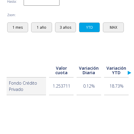
Hasta:
Zoom:
1 mes
1 año
3 años
YTD
MAX
Valor
Variación
Variación
cuota
Diaria
YTD
Fondo Crédito
1.253711
0.12%
18.73%
Privado