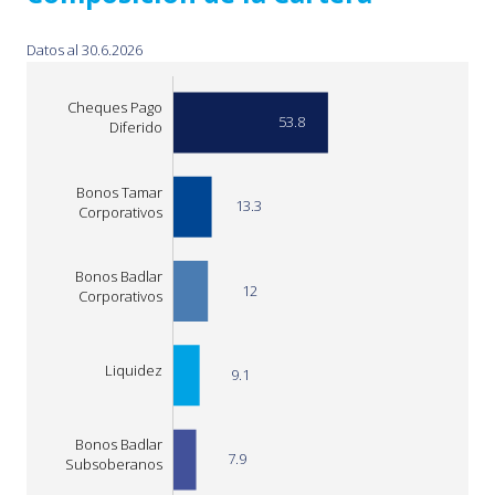
Datos al 30.6.2026
Cheques Pago
53.8
Diferido
Bonos Tamar
13.3
Corporativos
Bonos Badlar
12
Corporativos
Bonos Soberanos
Liquidez
a Tasa Fija
9.1
(Boncaps/Lecaps)
Bonos Badlar
7.9
Subsoberanos