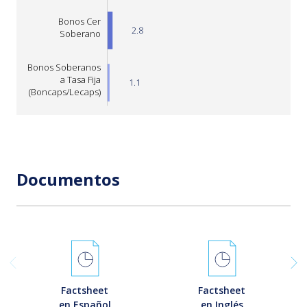
Bonos Cer
2.8
Soberano
Bonos Soberanos
a Tasa Fija
1.1
(Boncaps/Lecaps)
L
Documentos
Factsheet
Factsheet
en Español
en Inglés