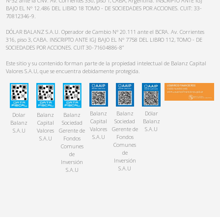
N°32 ante la CNV. Av. Corrientes 330, piso 1, CABA, Argentina. INSCRIPTO ANTE IGJ
BAJO EL N° 12.486 DEL LIBRO 18 TOMO - DE SOCIEDADES POR ACCIONES. CUIT: 33-
70812346-9.
DÓLAR BALANZ S.A.U. Operador de Cambio N° 20.111 ante el BCRA. Av. Corrientes
316, piso 3, CABA. INSCRIPTO ANTE IGJ BAJO EL N° 7758 DEL LIBRO 112, TOMO - DE
SOCIEDADES POR ACCIONES. CUIT 30-71604886-8”
Este sitio y su contenido forman parte de la propiedad intelectual de Balanz Capital
Valores S.A.U, que se encuentra debidamente protegida.
Balanz
Balanz
Dólar
Dolar
Balanz
Balanz
Capital
Sociedad
Balanz
Balanz
Capital
Sociedad
Valores
Gerente de
S.A.U
S.A.U
Valores
Gerente de
S.A.U
Fondos
S.A.U
Fondos
Comunes
Comunes
de
de
Inversión
Inversión
S.A.U
S.A.U