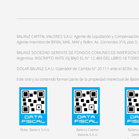
BALANZ CAPITAL VALORES S.A.U. Agente de Liquidación y Compensación y A
Agente miembro de BYMA, MAE, MAV y Rofex. Av. Corrientes 316, pis
BALANZ SOCIEDAD GERENTE DE FONDOS COMUNES DE INVERSIÓN S.A.U. Agen
Argentina. INSCRIPTO ANTE IGJ BAJO EL N° 12.486 DEL LIBRO 18 TO
DÓLAR BALANZ S.A.U. Operador de Cambio N° 20.111 ante el BCRA. Av
Este sitio y su contenido forman parte de la propiedad intelectual de Bal
Dolar Balanz S.A.U
Balanz Capital
Balanz
Valores S.A.U
Gere