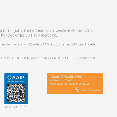
ución Integral de Fondos Comunes de Inversión N° 62 ante la CNV.
AD POR ACCIONES. CUIT: 30-71063067-0.
e Inversión N°32 ante la CNV. Av. Corrientes 330, piso 1, CABA,
RO 112, TOMO - DE SOCIEDADES POR ACCIONES. CUIT 30-71604886-8”
Dólar Balanz S.A.U