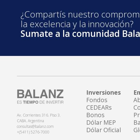
¿Compartís nuestro comprom
la excelencia y la innovación?
Sumate a la comunidad Bala
Inversiones
Em
Fondos
Ab
CEDEARs
Co
Bonos
Pr
Av. Corrientes 316. Piso 3.
CABA. Argentina
Dólar MEP
Ba
consultas@balanz.com
Dólar Oficial
Gl
+(5411) 5276-7000