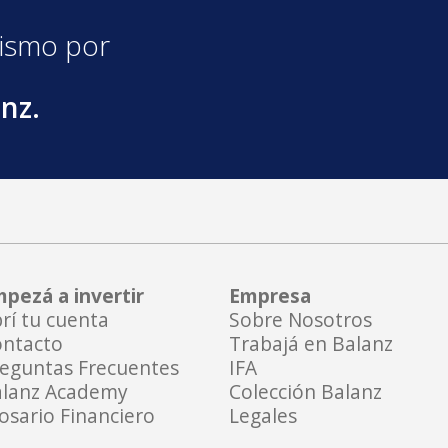
ismo por
nz.
pezá a invertir
Empresa
rí tu cuenta
Sobre Nosotros
ntacto
Trabajá en Balanz
eguntas Frecuentes
IFA
lanz Academy
Colección Balanz
osario Financiero
Legales