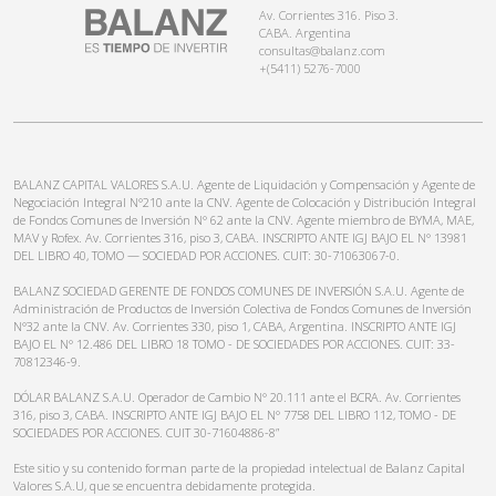
Av. Corrientes 316. Piso 3.
CABA. Argentina
consultas@balanz.com
+(5411) 5276-7000
BALANZ CAPITAL VALORES S.A.U. Agente de Liquidación y Compensación y Agente de
Negociación Integral N°210 ante la CNV. Agente de Colocación y Distribución Integral
de Fondos Comunes de Inversión N° 62 ante la CNV. Agente miembro de BYMA, MAE,
MAV y Rofex. Av. Corrientes 316, piso 3, CABA. INSCRIPTO ANTE IGJ BAJO EL N° 13981
DEL LIBRO 40, TOMO — SOCIEDAD POR ACCIONES. CUIT: 30-71063067-0.
BALANZ SOCIEDAD GERENTE DE FONDOS COMUNES DE INVERSIÓN S.A.U. Agente de
Administración de Productos de Inversión Colectiva de Fondos Comunes de Inversión
N°32 ante la CNV. Av. Corrientes 330, piso 1, CABA, Argentina. INSCRIPTO ANTE IGJ
BAJO EL N° 12.486 DEL LIBRO 18 TOMO - DE SOCIEDADES POR ACCIONES. CUIT: 33-
70812346-9.
DÓLAR BALANZ S.A.U. Operador de Cambio N° 20.111 ante el BCRA. Av. Corrientes
316, piso 3, CABA. INSCRIPTO ANTE IGJ BAJO EL N° 7758 DEL LIBRO 112, TOMO - DE
SOCIEDADES POR ACCIONES. CUIT 30-71604886-8”
Este sitio y su contenido forman parte de la propiedad intelectual de Balanz Capital
Valores S.A.U, que se encuentra debidamente protegida.