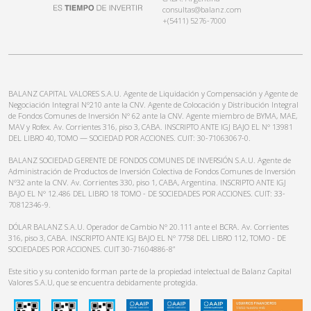
consultas@balanz.com
+(5411) 5276-7000
BALANZ CAPITAL VALORES S.A.U. Agente de Liquidación y Compensación y Agente de
Negociación Integral N°210 ante la CNV. Agente de Colocación y Distribución Integral
de Fondos Comunes de Inversión N° 62 ante la CNV. Agente miembro de BYMA, MAE,
MAV y Rofex. Av. Corrientes 316, piso 3, CABA. INSCRIPTO ANTE IGJ BAJO EL N° 13981
DEL LIBRO 40, TOMO — SOCIEDAD POR ACCIONES. CUIT: 30-71063067-0.
BALANZ SOCIEDAD GERENTE DE FONDOS COMUNES DE INVERSIÓN S.A.U. Agente de
Administración de Productos de Inversión Colectiva de Fondos Comunes de Inversión
N°32 ante la CNV. Av. Corrientes 330, piso 1, CABA, Argentina. INSCRIPTO ANTE IGJ
BAJO EL N° 12.486 DEL LIBRO 18 TOMO - DE SOCIEDADES POR ACCIONES. CUIT: 33-
70812346-9.
DÓLAR BALANZ S.A.U. Operador de Cambio N° 20.111 ante el BCRA. Av. Corrientes
316, piso 3, CABA. INSCRIPTO ANTE IGJ BAJO EL N° 7758 DEL LIBRO 112, TOMO - DE
SOCIEDADES POR ACCIONES. CUIT 30-71604886-8”
Este sitio y su contenido forman parte de la propiedad intelectual de Balanz Capital
Valores S.A.U, que se encuentra debidamente protegida.