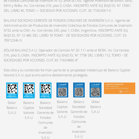
de Fondos Comunes de Inversión N° 62 ante la CNV. Agente miembro de BYMA, MAE,
MAV y Rofex. Av. Corrientes 316, piso 3, CABA. INSCRIPTO ANTE IGJ BAJO EL N° 13981
DEL LIBRO 40, TOMO — SOCIEDAD POR ACCIONES. CUIT: 30-71063067-0.
BALANZ SOCIEDAD GERENTE DE FONDOS COMUNES DE INVERSIÓN S.A.U. Agente de
Administración de Productos de Inversión Colectiva de Fondos Comunes de Inversión
N°32 ante la CNV. Av. Corrientes 330, piso 1, CABA, Argentina. INSCRIPTO ANTE IGJ
BAJO EL N° 12.486 DEL LIBRO 18 TOMO - DE SOCIEDADES POR ACCIONES. CUIT: 33-
70812346-9.
DÓLAR BALANZ S.A.U. Operador de Cambio N° 20.111 ante el BCRA. Av. Corrientes
316, piso 3, CABA. INSCRIPTO ANTE IGJ BAJO EL N° 7758 DEL LIBRO 112, TOMO - DE
SOCIEDADES POR ACCIONES. CUIT 30-71604886-8”
Este sitio y su contenido forman parte de la propiedad intelectual de Balanz Capital
Valores S.A.U, que se encuentra debidamente protegida.
Balanz
Balanz
Dólar
Dolar
Balanz
Balanz
Capital
Sociedad
Balanz
Balanz
Capital
Sociedad
Valores
Gerente de
S.A.U
S.A.U
Valores
Gerente de
S.A.U
Fondos
S.A.U
Fondos
Comunes
Comunes
de
de
Inversión
Inversión
S.A.U
S.A.U